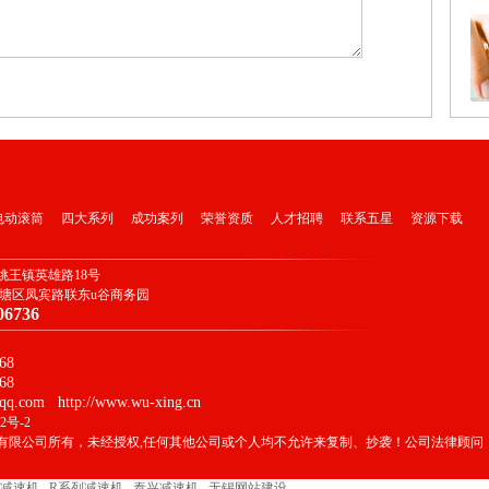
电动滚筒
四大系列
成功案列
荣誉资质
人才招聘
联系五星
资源下载
姚王镇英雄路18号
北塘区凤宾路联东u谷商务园
06736
68
68
q.com http://www.wu-xing.cn
2号-2
有限公司所有，未经授权,任何其他公司或个人均不允许来复制、抄袭！公司法律顾问
E减速机
R系列减速机
泰兴减速机
无锡网站建设