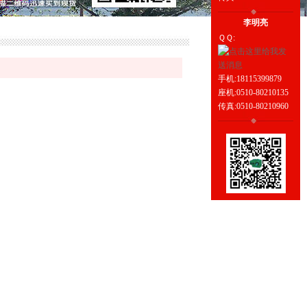
李明亮
ＱＱ:
手机:18115399879
座机:0510-80210135
传真:0510-80210960