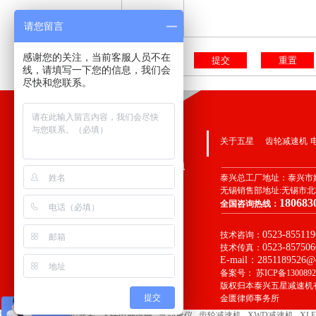
请您留言
备注留言：
感谢您的关注，当前客服人员不在
线，请填写一下您的信息，我们会
尽快和您联系。
关于五星
齿轮减速机
泰兴总工厂地址：
泰兴市
无锡销售部地址:无锡市
180683
全国咨询热线：
0523-855119
技术咨询：
0523-857506
技术传真：
E-mail：2851189526@q
备案号：
苏ICP备1300892
版权归本泰兴五星减速机
提交
金匮律师事务所
友情链接：
无锡监控安装
无锡电脑维修
气动量仪
齿轮减速机
XWD减速机
XL