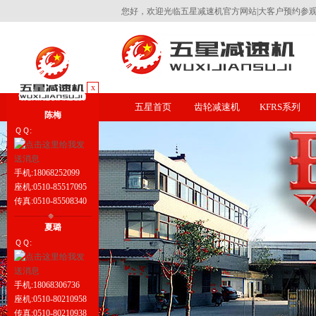
您好，欢迎光临五星减速机官方网站|大客户预约参观工厂热
x
五星首页
齿轮减速机
KFRS系列
陈梅
ＱＱ:
手机:18068252099
座机:0510-85517095
传真:0510-85508340
夏璐
ＱＱ:
手机:18068306736
座机:0510-80210958
传真:0510-80210938