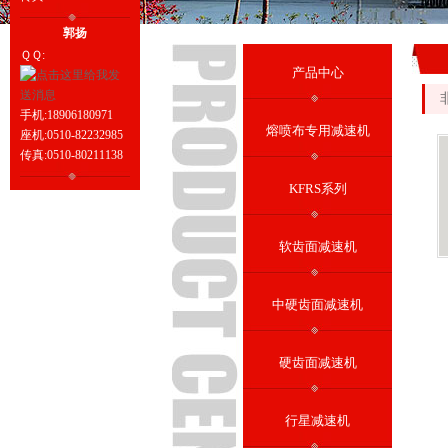
郭扬
ＱＱ:
产品中心
手机:18906180971
熔喷布专用减速机
座机:0510-82232985
传真:0510-80211138
KFRS系列
软齿面减速机
中硬齿面减速机
硬齿面减速机
行星减速机