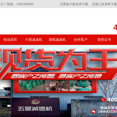
线：13961848999
五星电子版合同下载
五星汇款资料下载
电动滚筒
行星减速机
摆线减速机
合作客户
荣誉证书