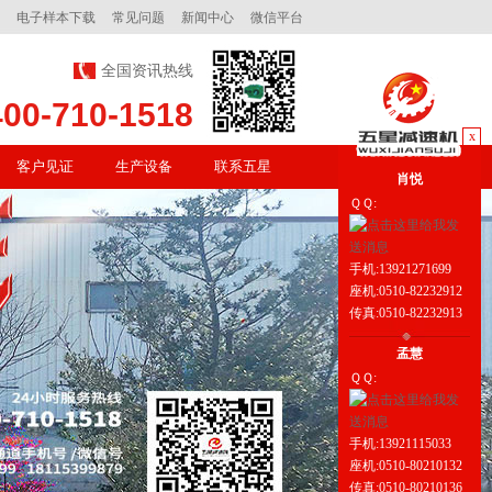
电子样本下载
常见问题
新闻中心
微信平台
全国资讯热线
400-710-1518
x
客户见证
生产设备
联系五星
肖悦
ＱＱ:
手机:13921271699
座机:0510-82232912
传真:0510-82232913
孟慧
ＱＱ:
手机:13921115033
座机:0510-80210132
传真:0510-80210136