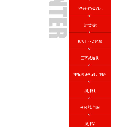
摆线针轮减速机
电动滚筒
H/B工业齿轮箱
三环减速机
非标减速机设计制造
搅拌机
变频器/伺服
搅拌桨