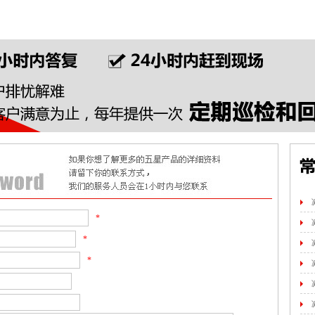
*
*
*