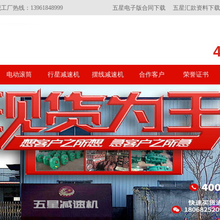
线：13961848999
五星电子版合同下载
五星汇款资料下载
电动滚筒
行星减速机
摆线减速机
合作客户
荣誉证书