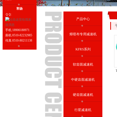
郭扬
ＱＱ:
产品中心
手机:18906180971
熔喷布专用减速机
座机:0510-82232985
传真:0510-80211138
KFRS系列
软齿面减速机
中硬齿面减速机
硬齿面减速机
行星减速机