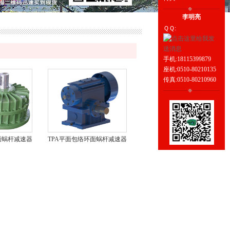
李明亮
ＱＱ:
手机:18115399879
座机:0510-80210135
传真:0510-80210960
面蜗杆减速器
TPA平面包络环面蜗杆减速器