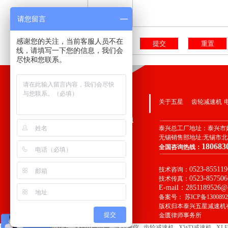
请您留言
备注留言：
感谢您的关注，当前客服人员不在
线，请填写一下您的信息，我们会
尽快和您联系。
关于五星
齿轮减速机
泰兴总工厂地址：
泰兴市
无锡销售部地址:无锡市
180683
全国咨询热线：
0523-855119
技术咨询：
0523-857506
技术传真：
E-mail：2851189526@q
备案号：
苏ICP备1300892
版权归本泰兴五星减速机
提交
金匮律师事务所
友情链接：
无锡监控安装
无锡电脑维修
气动量仪
齿轮减速机
XWD减速机
XL