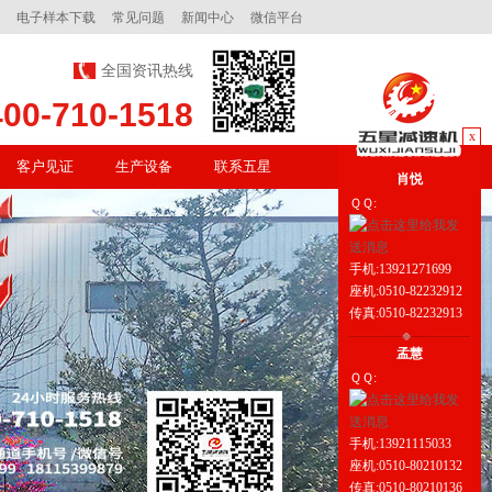
电子样本下载
常见问题
新闻中心
微信平台
全国资讯热线
400-710-1518
x
客户见证
生产设备
联系五星
肖悦
ＱＱ:
手机:13921271699
座机:0510-82232912
传真:0510-82232913
孟慧
ＱＱ:
手机:13921115033
座机:0510-80210132
传真:0510-80210136