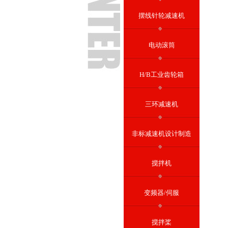
摆线针轮减速机
电动滚筒
H/B工业齿轮箱
三环减速机
非标减速机设计制造
搅拌机
变频器/伺服
搅拌桨