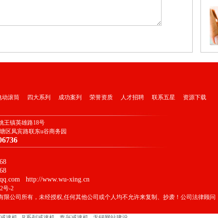
电动滚筒
四大系列
成功案列
荣誉资质
人才招聘
联系五星
资源下载
姚王镇英雄路18号
北塘区凤宾路联东u谷商务园
06736
68
68
q.com http://www.wu-xing.cn
2号-2
有限公司所有，未经授权,任何其他公司或个人均不允许来复制、抄袭！公司法律顾问
E减速机
R系列减速机
泰兴减速机
无锡网站建设