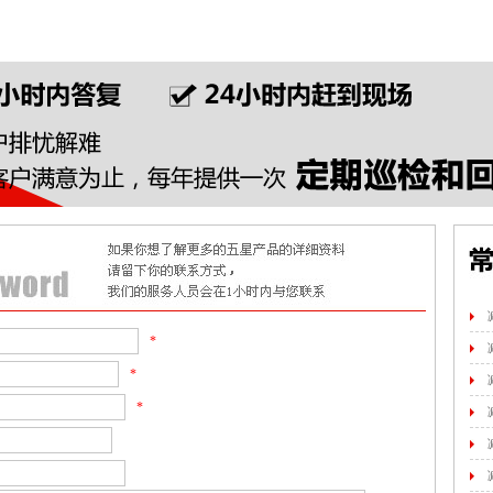
*
*
*