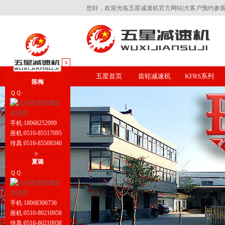
您好，欢迎光临五星减速机官方网站|大客户预约参观工厂热
x
五星首页
齿轮减速机
KFRS系列
陈梅
ＱＱ:
手机:18068252099
座机:0510-85517095
传真:0510-85508340
夏璐
ＱＱ:
手机:18068306736
座机:0510-80210958
传真:0510-80210938