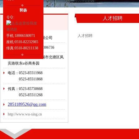
郭扬
ＱＱ:
人才招聘
联系我们
手机:18906180971
人才招聘
泰兴市五星减速机有限公司
座机:0510-82232985
全国咨询热线：18068306736
传真:0510-80211138
无锡销售部地址：无锡市北塘区凤
宾路联东u谷商务园
电话：0523-85511968
0523-
85511868
传真：0523-85750668
0523-
85511268
2851189526@qq.com
http://www.wu-xing.cn