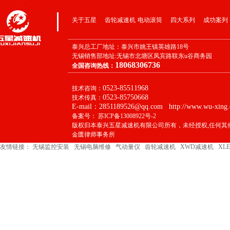
关于五星
齿轮减速机
电动滚筒
四大系列
成功案列
泰兴总工厂地址：
泰兴市姚王镇英雄路18号
无锡销售部地址:无锡市北塘区凤宾路联东u谷商务园
18068306736
全国咨询热线：
0523-85511968
技术咨询：
0523-85750668
技术传真：
E-mail：2851189526@qq.com http://www.wu-xing.
备案号：
苏ICP备13008922号-2
版权归本泰兴五星减速机有限公司所有，未经授权,任何其
金匮律师事务所
友情链接：
无锡监控安装
无锡电脑维修
气动量仪
齿轮减速机
XWD减速机
XL