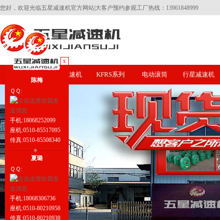
您好，欢迎光临五星减速机官方网站|大客户预约参观工厂热线：13961848999
x
五星首页
齿轮减速机
KFRS系列
电动滚筒
行星减速机
陈梅
ＱＱ:
手机:18068252099
座机:0510-85517095
传真:0510-85508340
夏璐
ＱＱ:
手机:18068306736
座机:0510-80210958
传真:0510-80210938