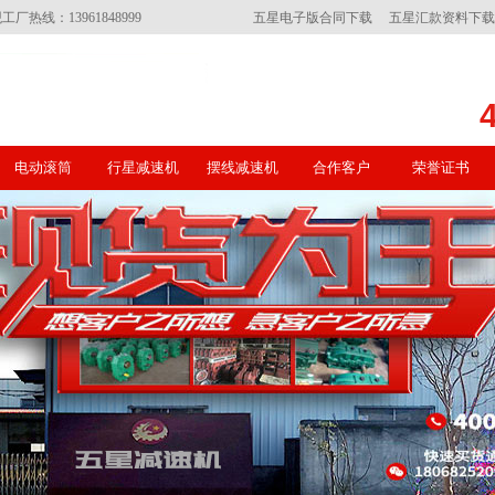
线：13961848999
五星电子版合同下载
五星汇款资料下载
电动滚筒
行星减速机
摆线减速机
合作客户
荣誉证书