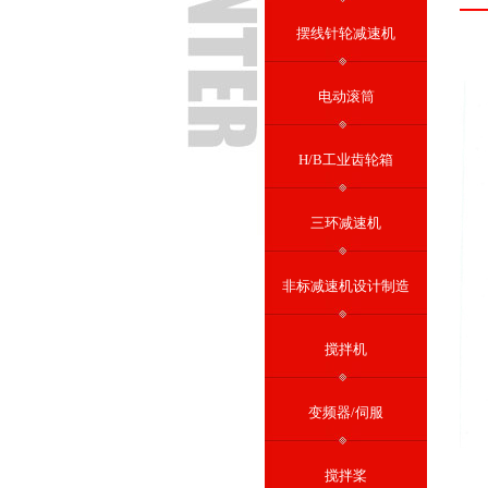
摆线针轮减速机
电动滚筒
H/B工业齿轮箱
三环减速机
非标减速机设计制造
搅拌机
变频器/伺服
搅拌桨