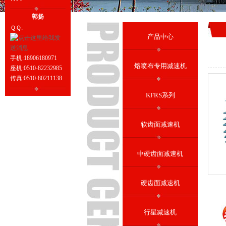
郭扬
ＱＱ:
产品中心
手机:18906180971
熔喷布专用减速机
座机:0510-82232985
传真:0510-80211138
KFRS系列
软齿面减速机
中硬齿面减速机
硬齿面减速机
行星减速机