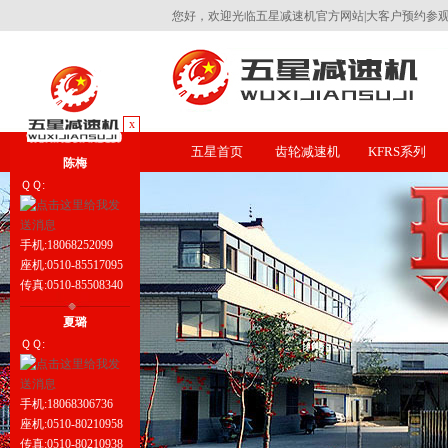
您好，欢迎光临五星减速机官方网站|大客户预约参观工厂热
x
五星首页
齿轮减速机
KFRS系列
陈梅
ＱＱ:
手机:18068252099
座机:0510-85517095
传真:0510-85508340
夏璐
ＱＱ:
手机:18068306736
座机:0510-80210958
传真:0510-80210938