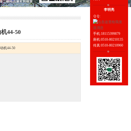
李明亮
ＱＱ:
44-50
手机:18115399879
座机:0510-80210135
传真:0510-80210960
机44-50