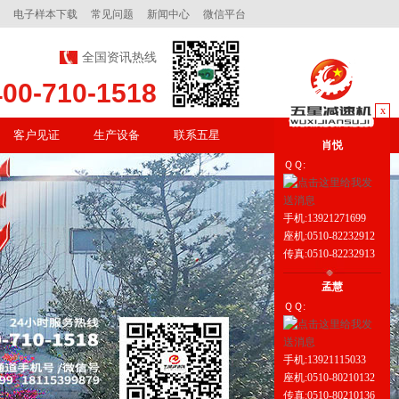
电子样本下载
常见问题
新闻中心
微信平台
全国资讯热线
400-710-1518
x
客户见证
生产设备
联系五星
肖悦
ＱＱ:
手机:13921271699
座机:0510-82232912
传真:0510-82232913
孟慧
ＱＱ:
手机:13921115033
座机:0510-80210132
传真:0510-80210136