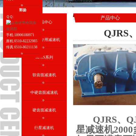
郭扬
ＱＱ:
产品中心
产品中心
QJRS
手机:18906180971
熔喷布专用减速机
座机:0510-82232985
传真:0510-80211138
KFRS系列
软齿面减速机
中硬齿面减速机
硬齿面减速机
QJRS、QJ
星减速机20
行星减速机