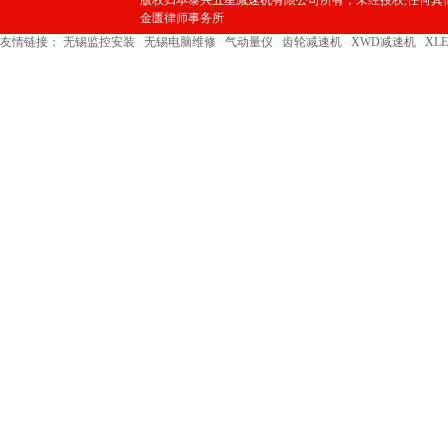
版权归本泰兴五星减速机有限公司所有，未经授权,任何其
金匮律师事务所
友情链接：
无锡监控安装
无锡电脑维修
气动量仪
齿轮减速机
XWD减速机
XL